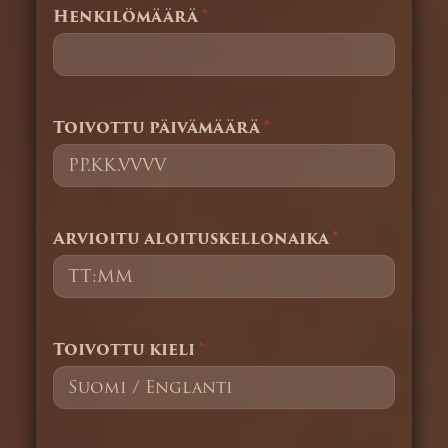
Henkilömäärä
*
Toivottu päivämäärä
*
Arvioitu aloituskellonaika
*
Toivottu kieli
*