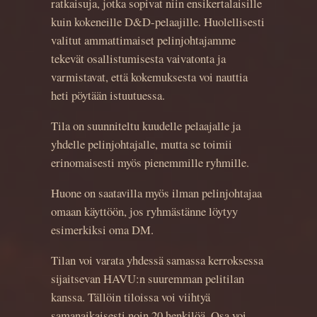
ratkaisuja, jotka sopivat niin ensikertalaisille
kuin kokeneille D&D-pelaajille. Huolellisesti
valitut ammattimaiset pelinjohtajamme
tekevät osallistumisesta vaivatonta ja
varmistavat, että kokemuksesta voi nauttia
heti pöytään istuutuessa.
Tila on suunniteltu kuudelle pelaajalle ja
yhdelle pelinjohtajalle, mutta se toimii
erinomaisesti myös pienemmille ryhmille.
Huone on saatavilla myös ilman pelinjohtajaa
omaan käyttöön, jos ryhmästänne löytyy
esimerkiksi oma DM.
Tilan voi varata yhdessä samassa kerroksessa
sijaitsevan HAVU:n suuremman pelitilan
kanssa. Tällöin tiloissa voi viihtyä
samanaikaisesti noin 20 henkilöä. Osa voi