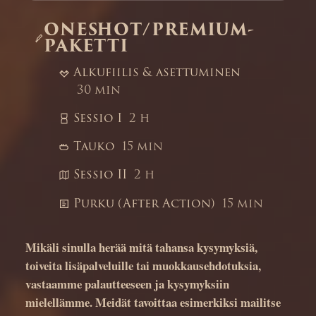
ONESHOT/PREMIUM-
PAKETTI
Alkufiilis & asettuminen
30 min
Sessio I
2 h
Tauko
15 min
Sessio II
2 h
Purku (After Action)
15 min
Mikäli sinulla herää mitä tahansa kysymyksiä,
toiveita lisäpalveluille tai muokkausehdotuksia,
vastaamme palautteeseen ja kysymyksiin
mielellämme. Meidät tavoittaa esimerkiksi mailitse