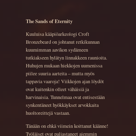
The Sands of Eternity
Kuuluisa kääpiöarkeologi Croft
Bronzebeard on johtanut retkikunnan
kuumimman aavikon sydämeen
tutkiakseen hylätyn linnakkeen raunioita.
Huhujen mukaan hiekkojen uumenissa
piilee suuria aarteita – mutta myös
tappavia vaaroja! Viikkojen ajan löydöt
ovat kuitenkin olleet vähäisiä ja
harvinaisia. Tunnelmaa ovat entisestään
synkentäneet hyökkäykset arvokkaita
huoltoreittejä vastaan.
Tänään on ehkä viimein koittanut käänne!
Työläiset ovat paljastaneet aiemmin