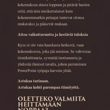
kokemuksen alusta loppuun ja pitävät huolen
siitä, että niin ensikertalaiset kuin
kokeneemmatkin pelaajat tuntevat olonsa
mukavaksi ja pääsevät mukaan.
Aitoa vaikuttavuutta ja kestäviä tuloksia
Kyse ei ole vain hauskasta hetkestä, vaan
kokemuksesta, joka jää mieleen. Se vahvistaa
tiimikulttuuria, syventää luottamusta ja
yhdistää ihmiset tavalla, johon perinteinen
PowerPoint-työpaja harvoin yltää.
Astukaa tarinaan.
Astukaa kohti parempaa tiimityötä.
OLETTEKO VALMIITA
HEITTÄMÄÄN