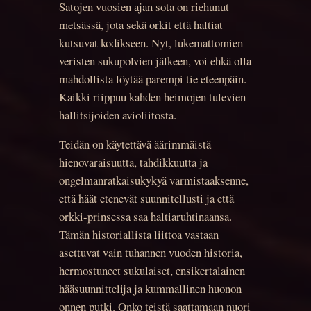
Satojen vuosien ajan sota on riehunut
metsässä, jota sekä orkit että haltiat
kutsuvat kodikseen. Nyt, lukemattomien
veristen sukupolvien jälkeen, voi ehkä olla
mahdollista löytää parempi tie eteenpäin.
Kaikki riippuu kahden heimojen tulevien
hallitsijoiden avioliitosta.
Teidän on käytettävä äärimmäistä
hienovaraisuutta, tahdikkuutta ja
ongelmanratkaisukykyä varmistaaksenne,
että häät etenevät suunnitellusti ja että
orkki-prinsessa saa haltiaruhtinaansa.
Tämän historiallista liittoa vastaan
asettuvat vain tuhannen vuoden historia,
hermostuneet sukulaiset, ensikertalainen
hääsuunnittelija ja kummallinen huonon
onnen putki. Onko teistä saattamaan nuori