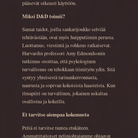
pääsevät oikeasti käyttöön.
Miksi D&D toimii?
Samat taidot, joilla sankarijoukko selviää
tehtävästään, ovat myös huipputiimin perusta.
Luottamus, viestintä ja rohkeus ratkaisevat.
Harvardin professori Amy Edmondsonin
tutkimus osoittaa, että psykologinen
turvallisuus on tehokkaan tiimityön ydin. Sitä
syntyy yhteisestä tarinankerronnasta,
naurusta ja sopivan kokoisista haasteista. Kun
ilmapiiri on turvallinen, jokainen uskaltaa
osallistua ja kokeilla.
Et tarvitse aiempaa kokemusta
Peliä ei tarvitse tuntea etukäteen.
Ammattitaitoiset pelinjohtajamme ohjaavat