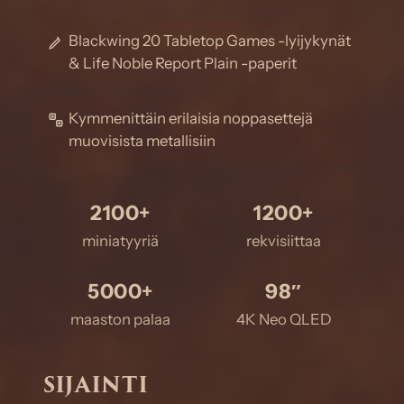
Blackwing 20 Tabletop Games -lyijykynät
& Life Noble Report Plain -paperit
Kymmenittäin erilaisia noppasettejä
muovisista metallisiin
2100+
1200+
miniatyyriä
rekvisiittaa
5000+
98″
maaston palaa
4K Neo QLED
SIJAINTI