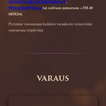
info@warlockworks.fi
,
Whatsappilla
tai soittaen numeroon +358 40
6858264.
Pyrimme vastaamaan kaikkiin varauksiin viimeistään
seuraavana työpäivänä.
VARAUS