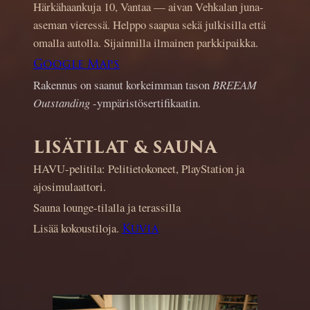
Härkähaankuja 10, Vantaa — aivan Vehkalan juna-
aseman vieressä. Helppo saapua sekä julkisilla että
omalla autolla. Sijainnilla ilmainen parkkipaikka.
Google Maps
Rakennus on saanut korkeimman tason
BREEAM
Outstanding
-ympäristösertifikaatin.
LISÄTILAT & SAUNA
HAVU-pelitila: Pelitietokoneet, PlayStation ja
ajosimulaattori.
Sauna lounge-tilalla ja terassilla
Lisää kokoustiloja.
Kuvia